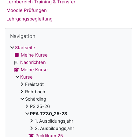
Lernbereich Training & Transfer
Moodle Prüfungen
Lehrgangsbegleitung
Blöcke
Navigation überspringen
Navigation
Startseite
Meine Kurse
Nachrichten
Meine Kurse
Kurse
Freistadt
Rohrbach
Schärding
PS 25-26
PFA TZ30_25-28
1. Ausbildungsjahr
2. Ausbildungsjahr
Praktikum 25