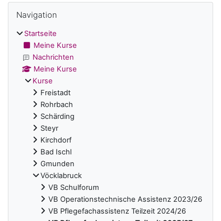
Blöcke
Navigation überspringen
Navigation
Startseite
Meine Kurse
Nachrichten
Meine Kurse
Kurse
Freistadt
Rohrbach
Schärding
Steyr
Kirchdorf
Bad Ischl
Gmunden
Vöcklabruck
VB Schulforum
VB Operationstechnische Assistenz 2023/26
VB Pflegefachassistenz Teilzeit 2024/26