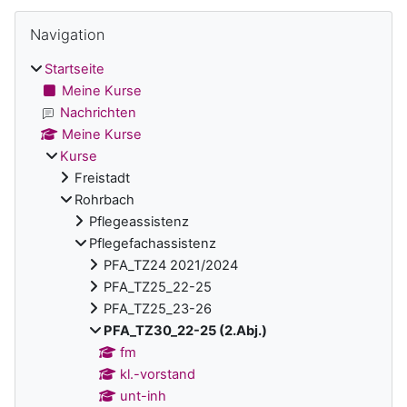
Blöcke
Navigation überspringen
Navigation
Startseite
Meine Kurse
Nachrichten
Meine Kurse
Kurse
Freistadt
Rohrbach
Pflegeassistenz
Pflegefachassistenz
PFA_TZ24 2021/2024
PFA_TZ25_22-25
PFA_TZ25_23-26
PFA_TZ30_22-25 (2.Abj.)
fm
kl.-vorstand
unt-inh