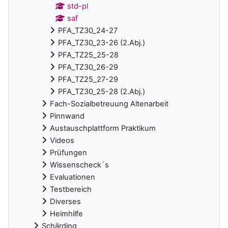
std-pl
saf
PFA_TZ30_24-27
PFA_TZ30_23-26 (2.Abj.)
PFA_TZ25_25-28
PFA_TZ30_26-29
PFA_TZ25_27-29
PFA_TZ30_25-28 (2.Abj.)
Fach-Sozialbetreuung Altenarbeit
Pinnwand
Austauschplattform Praktikum
Videos
Prüfungen
Wissenscheck´s
Evaluationen
Testbereich
Diverses
Heimhilfe
Schärding