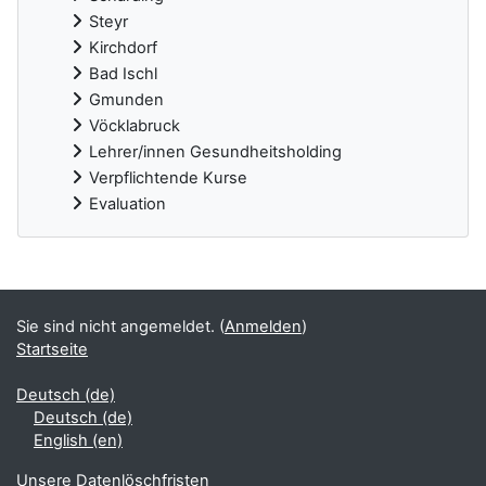
Steyr
Kirchdorf
Bad Ischl
Gmunden
Vöcklabruck
Lehrer/innen Gesundheitsholding
Verpflichtende Kurse
Evaluation
Ergänzungsblöcke
Sie sind nicht angemeldet. (
Anmelden
)
Startseite
Deutsch ‎(de)‎
Deutsch ‎(de)‎
English ‎(en)‎
Unsere Datenlöschfristen