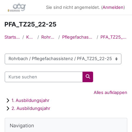
Zum Hauptinhalt
Sie sind nicht angemeldet. (
Anmelden
)
PFA_TZ25_22-25
Startseite
Kurse
Rohrbach
Pflegefachassistenz
PFA_TZ25_22-25
Kursbereiche
Kurse suchen
Kurse suchen
Alles aufklappen
1. Ausbildungsjahr
2. Ausbildungsjahr
Blöcke
Navigation überspringen
Navigation