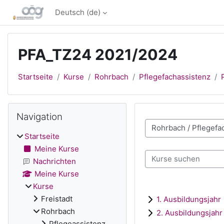
Zum Hauptinhalt
Deutsch ‎(de)‎
PFA_TZ24 2021/2024
Startseite
Kurse
Rohrbach
Pflegefachassistenz
Blöcke
Navigation überspringen
Navigation
Kursbereiche
Startseite
Meine Kurse
Kurse suchen
Nachrichten
Meine Kurse
Kurse
Freistadt
1. Ausbildungsjahr
Rohrbach
2. Ausbildungsjahr
Pflegeassistenz