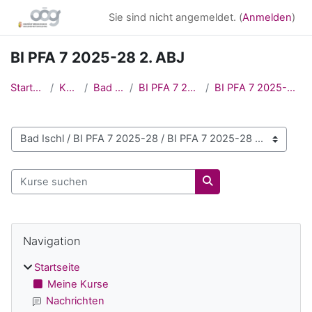
Zum Hauptinhalt
Sie sind nicht angemeldet. (
Anmelden
)
BI PFA 7 2025-28 2. ABJ
Startseite
Kurse
Bad Ischl
BI PFA 7 2025-28
BI PFA 7 2025-28 2. ABJ
Kursbereiche
Kurse suchen
Kurse suchen
Blöcke
Navigation überspringen
Navigation
Startseite
Meine Kurse
Nachrichten