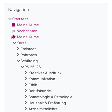
Blöcke
Navigation überspringen
Navigation
Startseite
Meine Kurse
Nachrichten
Meine Kurse
Kurse
Freistadt
Rohrbach
Schärding
PS 25-26
Kreativer Ausdruck
Kommunikation
Ethik
Berufskunde
Somatologie & Pathologie
Haushalt & Ernährung
Arzneimittellehre