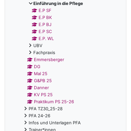
Einführung in die Pflege
E.P SF
E.P BK
E.P BJ
E.P SC
E.P. WL
UBV
Fachpraxis
Emmersberger
DG
Mal 25
G&PB 25
Danner
KV PS 25
Praktikum PS 25-26
PFA TZ30_25-28
PFA 24-26
Infos und Unterlagen PFA
Trainer*innen