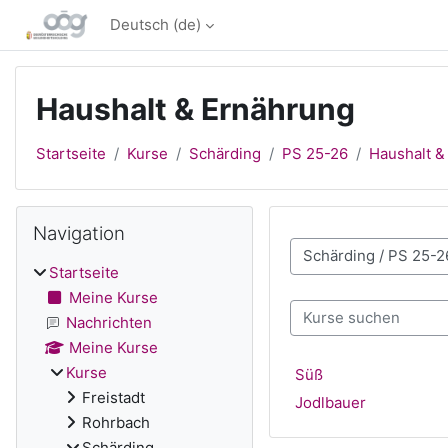
Zum Hauptinhalt
Deutsch ‎(de)‎
Haushalt & Ernährung
Startseite
Kurse
Schärding
PS 25-26
Haushalt &
Blöcke
Navigation überspringen
Navigation
Kursbereiche
Startseite
Meine Kurse
Kurse suchen
Nachrichten
Meine Kurse
Kurse
Süß
Freistadt
Jodlbauer
Rohrbach
Schärding