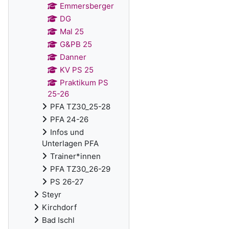
Emmersberger
DG
Mal 25
G&PB 25
Danner
KV PS 25
Praktikum PS
25-26
PFA TZ30_25-28
PFA 24-26
Infos und
Unterlagen PFA
Trainer*innen
PFA TZ30_26-29
PS 26-27
Steyr
Kirchdorf
Bad Ischl