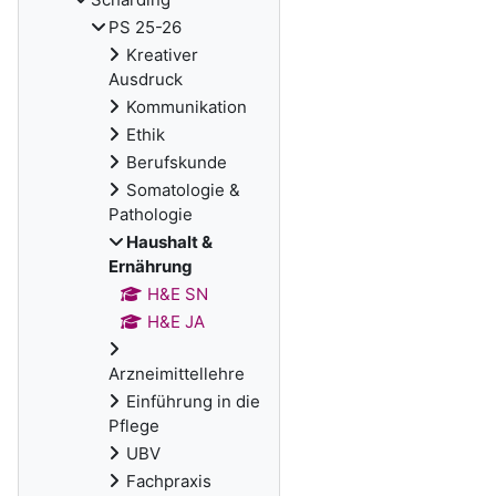
PS 25-26
Kreativer
Ausdruck
Kommunikation
Ethik
Berufskunde
Somatologie &
Pathologie
Haushalt &
Ernährung
H&E SN
H&E JA
Arzneimittellehre
Einführung in die
Pflege
UBV
Fachpraxis