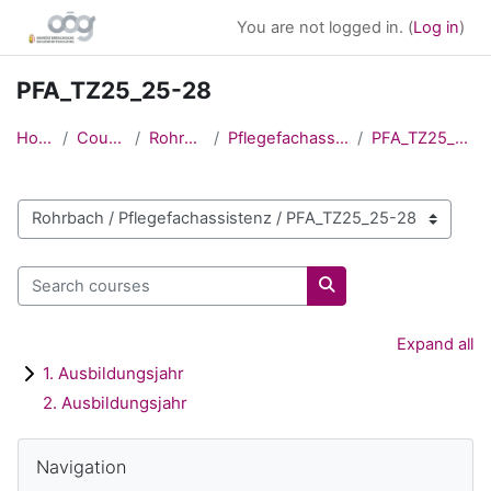
Skip to main content
You are not logged in. (
Log in
)
PFA_TZ25_25-28
Home
Courses
Rohrbach
Pflegefachassistenz
PFA_TZ25_25-28
Course categories
Search courses
Search courses
Expand all
1. Ausbildungsjahr
2. Ausbildungsjahr
Blocks
Skip Navigation
Navigation