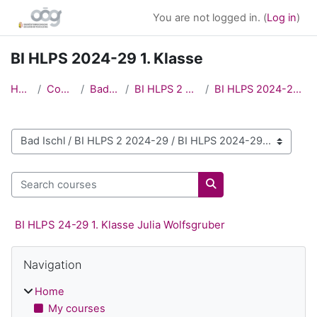
Skip to main content
You are not logged in. (
Log in
)
BI HLPS 2024-29 1. Klasse
Home
Courses
Bad Ischl
BI HLPS 2 2024-29
BI HLPS 2024-29 1. Klasse
Course categories
Search courses
Search courses
BI HLPS 24-29 1. Klasse Julia Wolfsgruber
Blocks
Skip Navigation
Navigation
Home
My courses