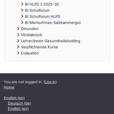
BI HLPS 3 2025-30
BI Schulforum
BI Schulforum HLPS
BI MentorInnen Salzkammergut
Gmunden
Vöcklabruck
Lehrer/innen Gesundheitsholding
Verpflichtende Kurse
Evaluation
Supplementary blocks
You are not logged in. (
Log in
)
Home
English ‎(en)‎
Deutsch ‎(de)‎
English ‎(en)‎