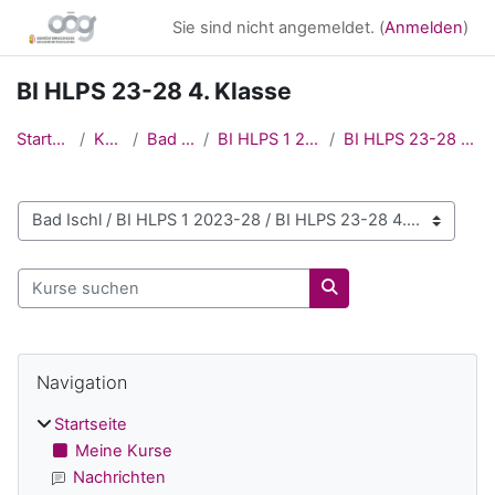
Zum Hauptinhalt
Sie sind nicht angemeldet. (
Anmelden
)
BI HLPS 23-28 4. Klasse
Startseite
Kurse
Bad Ischl
BI HLPS 1 2023-28
BI HLPS 23-28 4. Klasse
Kursbereiche
Kurse suchen
Kurse suchen
Blöcke
Navigation überspringen
Navigation
Startseite
Meine Kurse
Nachrichten