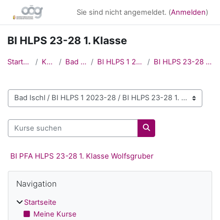
Zum Hauptinhalt
Sie sind nicht angemeldet. (
Anmelden
)
BI HLPS 23-28 1. Klasse
Startseite
Kurse
Bad Ischl
BI HLPS 1 2023-28
BI HLPS 23-28 1. Klasse
Kursbereiche
Kurse suchen
Kurse suchen
BI PFA HLPS 23-28 1. Klasse Wolfsgruber
Blöcke
Navigation überspringen
Navigation
Startseite
Meine Kurse