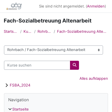
Zum Hauptinhalt
Sie sind nicht angemeldet. (
Anmelden
)
Fach-Sozialbetreuung Altenarbeit
Startseite
Kurse
Rohrbach
Fach-Sozialbetreuung Altenarbeit
Kursbereiche
Kurse suchen
Kurse suchen
Alles aufklappen
FSBA_2024
Blöcke
Navigation überspringen
Navigation
Startseite