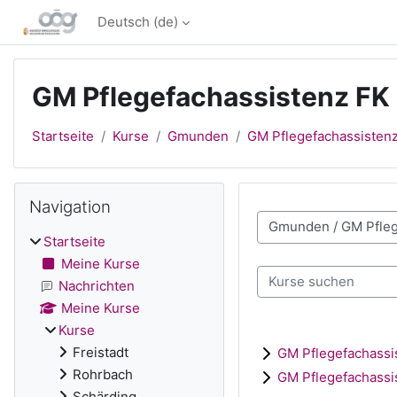
Zum Hauptinhalt
Deutsch ‎(de)‎
GM Pflegefachassistenz FK 
Startseite
Kurse
Gmunden
GM Pflegefachassistenz
Blöcke
Navigation überspringen
Navigation
Kursbereiche
Startseite
Meine Kurse
Kurse suchen
Nachrichten
Meine Kurse
Kurse
Freistadt
GM Pflegefachassis
Rohrbach
GM Pflegefachassis
Schärding