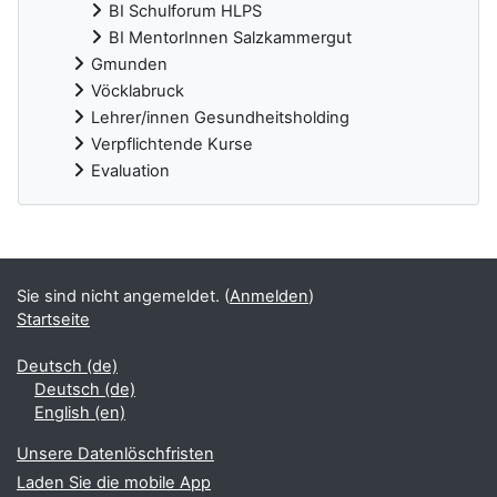
BI Schulforum HLPS
BI MentorInnen Salzkammergut
Gmunden
Vöcklabruck
Lehrer/innen Gesundheitsholding
Verpflichtende Kurse
Evaluation
Ergänzungsblöcke
Sie sind nicht angemeldet. (
Anmelden
)
Startseite
Deutsch ‎(de)‎
Deutsch ‎(de)‎
English ‎(en)‎
Unsere Datenlöschfristen
Laden Sie die mobile App