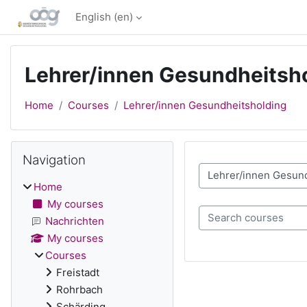
Skip to main content
English ‎(en)‎
Lehrer/innen Gesundheitsh
Home
Courses
Lehrer/innen Gesundheitsholding
Blocks
Skip Navigation
Navigation
Course categories
Home
My courses
Search courses
Nachrichten
My courses
Courses
Freistadt
Rohrbach
Schärding