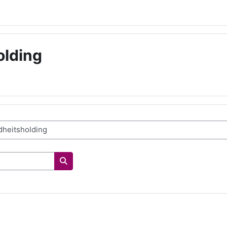
olding
Search courses